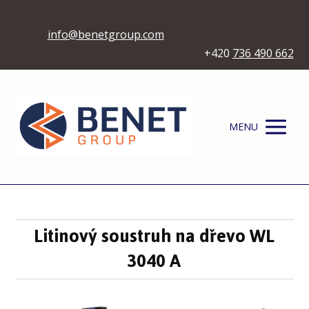
info@benetgroup.com
+420
736 490 662
MENU
Litinový soustruh na dřevo WL
3040 A