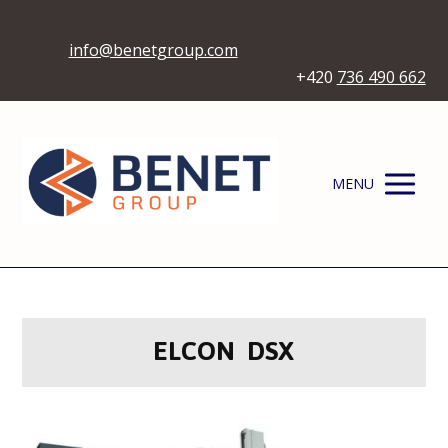
info@benetgroup.com
+420
736 490 662
MENU
ELCON DSX