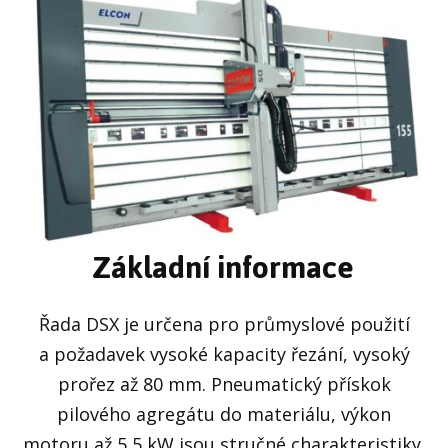
Základní informace
Řada DSX je určena pro průmyslové použití
a požadavek vysoké kapacity řezání, vysoký
prořez až 80 mm. Pneumatický přískok
pilového agregátu do materiálu, výkon
motoru až 5,5 kW jsou stručné charakteristiky,