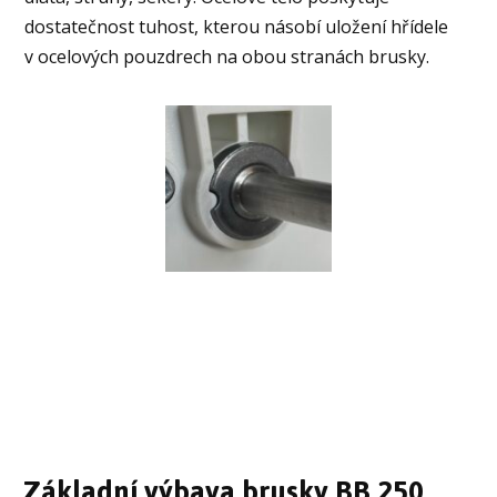
dostatečnost tuhost, kterou násobí uložení hřídele
v ocelových pouzdrech na obou stranách brusky.
Základní výbava brusky BB 250