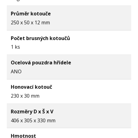
Průměr kotouče
250 x 50 x 12 mm
Počet brusných kotoučů
1 ks
Ocelová pouzdra hřídele
ANO
Honovací kotouč
230 x 30 mm
Rozměry D x Š x V
406 x 305 x 330 mm
Hmotnost