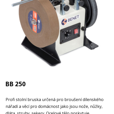
BB 250
Profi stolní bruska určená pro broušení dílenského
nářadí a věcí pro domácnost jako jsou nože, nůžky,
dláta, struhy, sekery. Ocelové tělo poskytuje