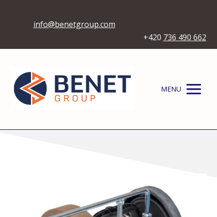
info@benetgroup.com
+420
736 490 662
MENU